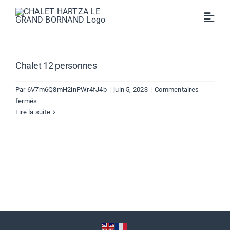
Passer
au
Toggl
LE CHALET
contenu
Navig
TARIFS / RÉSERVATION
Chalet 12 personnes
CONTACT
Par
6V7m6Q8mH2inPWr4fJ4b
|
juin 5, 2023
|
Commentaires
sur
fermés
Chalet
Lire la suite
12
personnes